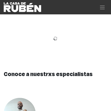
Ir al contenido
Conoce a nuestrxs especialistas