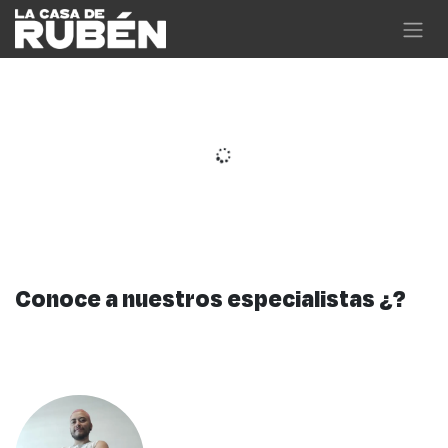
Skip to Content
Conoce a nuestros especialistas ¿?