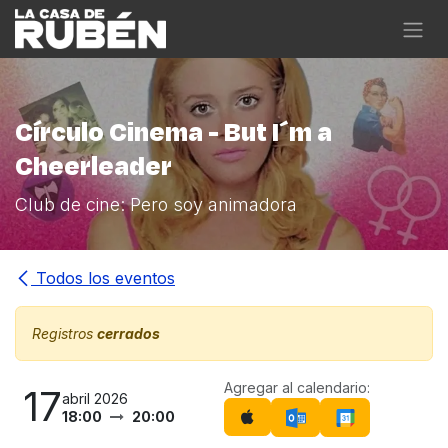
Ir al contenido
Círculo Cinema - But I´m a
Cheerleader
Club de cine: Pero soy animadora
Todos los eventos
Registros
cerrados
Agregar al calendario:
17
abril 2026
18:00
20:00