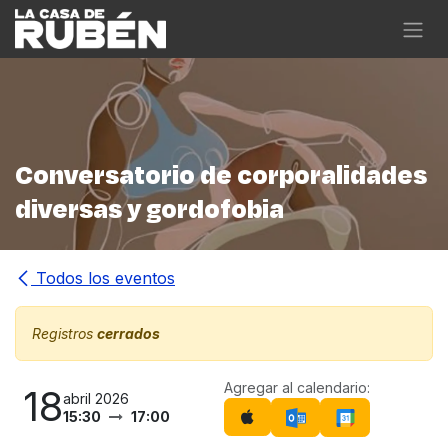
Ir al contenido
Conversatorio de corporalidades
diversas y gordofobia
Todos los eventos
Registros
cerrados
Agregar al calendario:
18
abril 2026
15:30
17:00