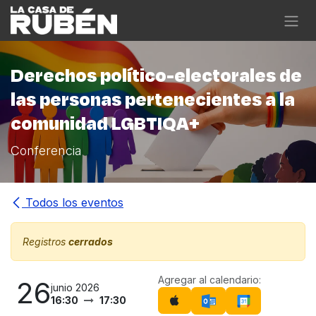
Ir al contenido
Derechos político-electorales de
las personas pertenecientes a la
comunidad LGBTIQA+
Conferencia
Todos los eventos
Registros
cerrados
Agregar al calendario:
26
junio 2026
16:30
17:30