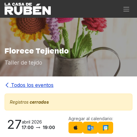
Ir al contenido
Florece Tejiendo
Taller de tejido
Todos los eventos
Registros
cerrados
Agregar al calendario:
27
abril 2026
17:00
19:00