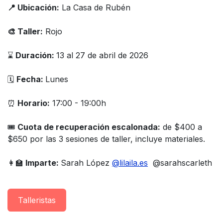
📍 Ubicación:
La Casa de Rubén
🎨 Taller:
Rojo
⌛️
Duración:
13 al 27 de abril de 2026
🗓
Fecha:
Lunes
⏰
Horario:
17:00 - 19:00h
🎟
Cuota de recuperación escalonada:
de $400 a
$650 por las 3 sesiones de taller, incluye materiales.
👩‍🏫
Imparte:
Sarah López
@lilaila.es
@sarahscarleth
Taller​istas