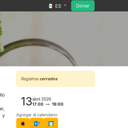
ltura
Convocatorias
Contacto
Do​​na​​r​​
ES
Registros
cerrados
llo
13
abril 2026
17:00
19:00
ir,
Agregar al calendario:
 y