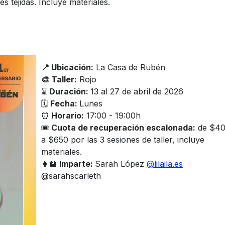
es tejidas. Incluye materiales.
📍 Ubicación:
La Casa de Rubén
🎨 Taller:
Rojo
⌛️
Duración:
13 al 27 de abril de 2026
🗓
Fecha:
Lunes
⏰
Horario:
17:00 - 19:00h
🎟
Cuota de recuperación escalonada:
de $4
a $650 por las 3 sesiones de taller, incluye
materiales.
👩‍🏫
Imparte:
Sarah López
@lilaila.es
@sarahscarleth