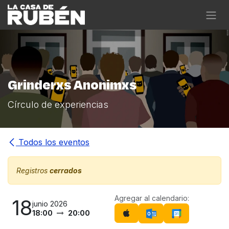
Ir al contenido
Grinderxs Anonimxs
Círculo de experiencias
Todos los eventos
Registros
cerrados
Agregar al calendario:
18
junio 2026
18:00
20:00