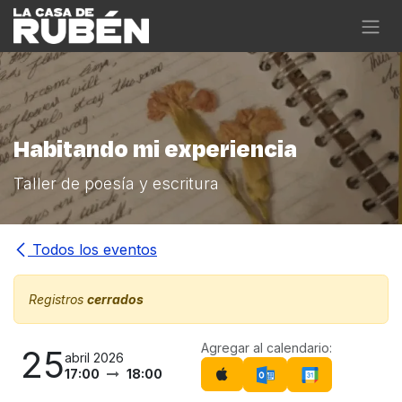
Ir al contenido
Habitando mi experiencia
Taller de poesía y escritura
Todos los eventos
Registros
cerrados
Agregar al calendario:
25
abril 2026
17:00
18:00