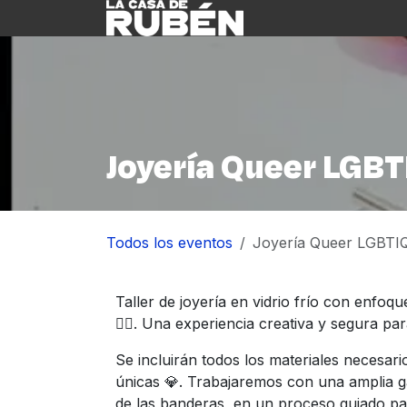
Ir al contenido
Inicio
Nosotre
Joyería Queer LGBT
Todos los eventos
Joyería Queer LGBTIQ
Taller de joyería en vidrio frío con enfo
🏳️‍🌈. Una experiencia creativa y segura p
Se incluirán todos los materiales necesar
únicas 💎. Trabajaremos con una amplia g
de las banderas, en un proceso guiado pas