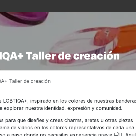
s
La Casa
Asistencialismo
Programación
Cu
IQA+ Taller de creación
A+ Taller de creación
que LGBTIQA+, inspirado en los colores de nuestras bandera
ara explorar nuestra identidad, expresión y comunidad.
ios para que diseñes y crees charms, aretes u otras piezas
ama de vidrios en los colores representativos de cada una
o a paso donde no necesitas experiencia previa 🏳️‍⚧️. Aquí