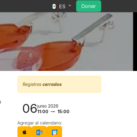
ltura
Convocatorias
Contacto
Do​​na​​r​​
ES
Registros
cerrados
s
06
junio 2026
11:00
15:00
Agregar al calendario: