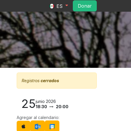
ltura
Convocatorias
Contacto
Do​​na​​r​​
ES
Registros
cerrados
25
junio 2026
18:30
20:00
Agregar al calendario: