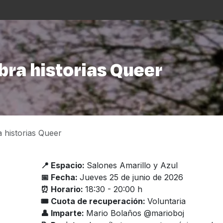
s
La Casa
Asistencialismo
Programación
Cu
bra historias Queer
a historias Queer
📍 Espacio:
Salones Amarillo y Azul
📅 Fecha:
Jueves 25 de junio de 2026
⏰ Horario:
18:30 - 20:00 h
🎟 Cuota de recuperación:
Voluntaria
👤 Imparte:
Mario Bolaños @marioboj