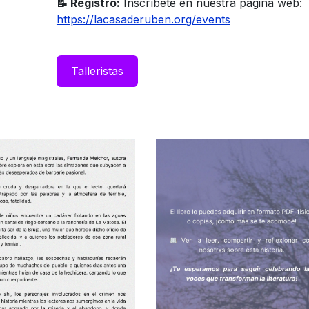
📝 Registro:
Inscríbete en nuestra página web:
https://lacasaderuben.org/events
Taller​ista​​s​​​​