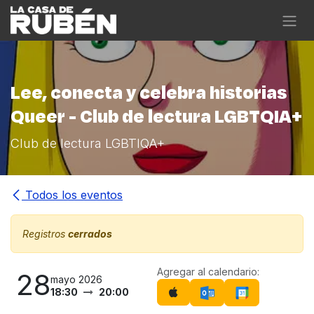
Ir al contenido
Lee, conecta y celebra historias
Queer - Club de lectura LGBTQIA+
Club de lectura LGBTIQA+
Todos los eventos
Registros
cerrados
Agregar al calendario:
28
mayo 2026
18:30
20:00