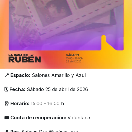
​📍 Espacio:
Salones Amarillo y Azul
🗓️ Fecha:
Sábado 25 de abril de 2026
⏰ Horario:
15:00 - 16:00 h
🎟 Cuota de recuperación:
Voluntaria
👤 Por:
Sáficas Qro @saficas_qro