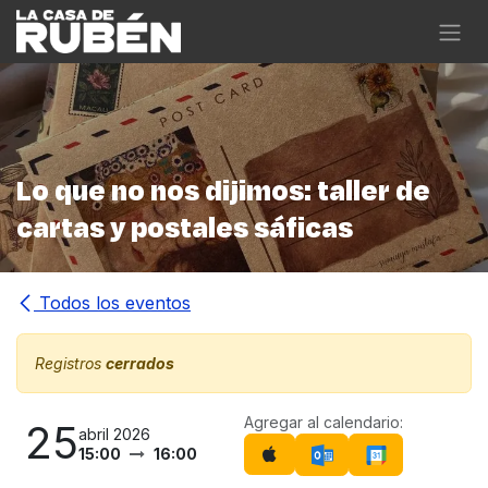
Ir al contenido
Lo que no nos dijimos: taller de
cartas y postales sáficas
Todos los eventos
Registros
cerrados
Agregar al calendario:
25
abril 2026
15:00
16:00