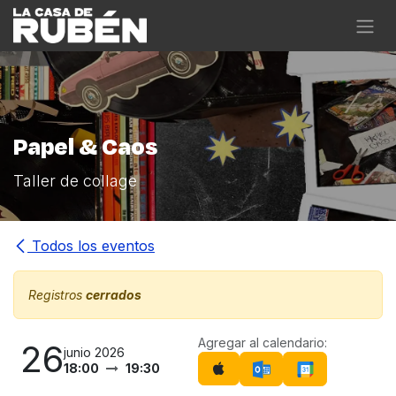
Ir al contenido
Papel & Caos
Taller de collage
Todos los eventos
Registros
cerrados
Agregar al calendario:
26
junio 2026
18:00
19:30