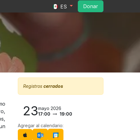
ltura
Convocatorias
Contacto
Do​​na​​r​​
ES
Registros
cerrados
omo
23
mayo 2026
ro,
17:00
19:00
s,
Agregar al calendario:
 un