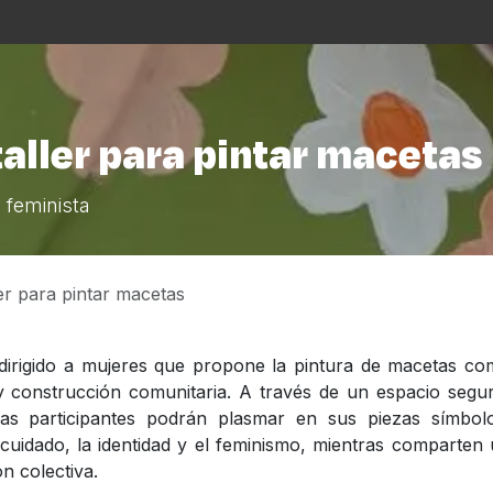
s
La Casa
Asistencialismo
Programación
Cu
taller para pintar macetas
 feminista
ler para pintar macetas
co dirigido a mujeres que propone la pintura de macetas c
 construcción comunitaria. A través de un espacio segu
as participantes podrán plasmar en sus piezas símbolo
cuidado, la identidad y el feminismo, mientras comparten
ón colectiva.