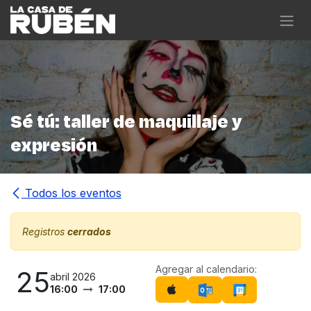
Ir al contenido
Sé tú: taller de maquillaje y
expresión
Todos los eventos
Registros
cerrados
Agregar al calendario:
25
abril 2026
16:00
17:00