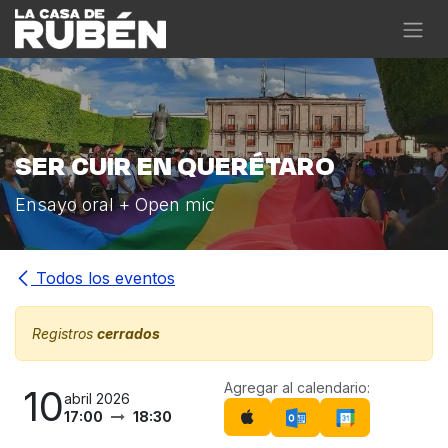
Ir al contenido
SER CUIR EN QUERÉTARO
Ensayo oral + Open mic
Todos los eventos
Registros
cerrados
Agregar al calendario:
10
abril 2026
17:00
18:30