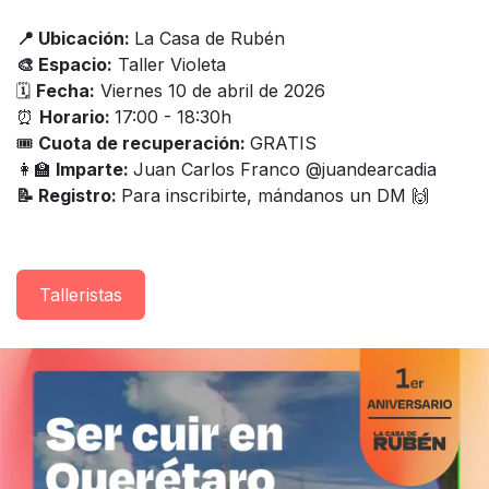
📍 Ubicación:
La Casa de Rubén
🎨 Espacio:
Taller Violeta
🗓
Fecha:
Viernes 10 de abril de 2026
⏰
Horario:
17:00 - 18:30h
🎟
Cuota de recuperación:
GRATIS
👩‍🏫
Imparte:
Juan Carlos Franco @juandearcadia
📝 Registro:
Para inscribirte, mándanos un DM 🙌
Taller​istas