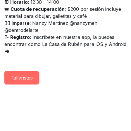
⏰ Horario:
12:30 - 14:00
🎟
Cuota de recuperación:
$200 por sesión incluye
material para dibujar, galletitas y café
👨‍⚕️
Imparte:
Nanzy Martínez @nanzymeh
@dentrodelarte
📝
Registro:
Inscríbete en nuestra app, la puedes
encontrar como La Casa de Rubén para iOS y Android
📲
Taller​istas