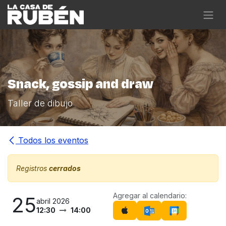
Ir al contenido
Snack, gossip and draw
Taller de dibujo
Todos los eventos
Registros
cerrados
Agregar al calendario:
25
abril 2026
12:30
14:00