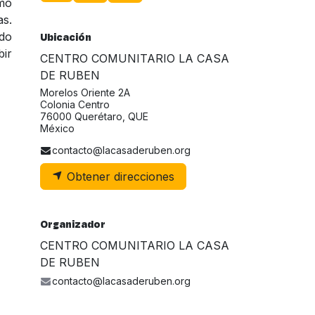
omo
as.
ndo
Ubicación
bir
CENTRO COMUNITARIO LA CASA
DE RUBEN
Morelos Oriente 2A
Colonia Centro
76000 Querétaro, QUE
México
contacto@lacasaderuben.org
Obtener direcciones
Organizador
CENTRO COMUNITARIO LA CASA
DE RUBEN
contacto@lacasaderuben.org