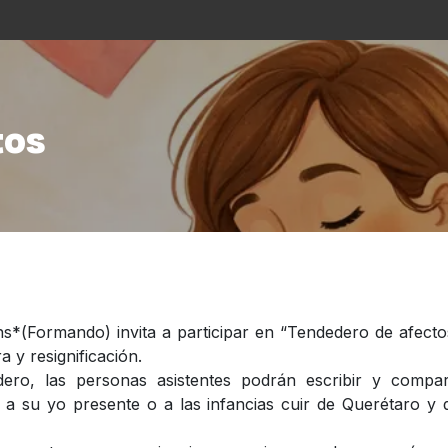
s
La Casa
Asistencialismo
Programación
Cu
tos
ns*(Formando) invita a participar en “Tendedero de afecto
a y resignificación.
dero, las personas asistentes podrán escribir y compar
, a su yo presente o a las infancias cuir de Querétaro y 