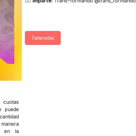
👨‍⚕️
Imparte:
Trans*formando @trans_formando
Taller​istas
cuotas
te puede
cantidad
e manera
s en la