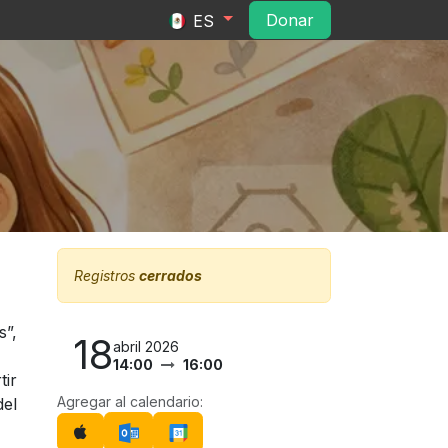
ltura
Convocatorias
Contacto
Do​​na​​r​​
ES
Registros
cerrados
s”,
18
abril 2026
14:00
16:00
tir
Agregar al calendario:
del