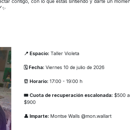
ectar contigo, con lo que estás sintiendo y darte un mome
️✨
📍 Espacio:
Taller Violeta
🗓️ Fecha:
Viernes 10 de julio de 2026
⏰ Horario:
17:00 - 19:00 h
🎟 Cuota de recuperación escalonada:
$500 a
$900
👤 Imparte:
Montse Walls @mon.wallart