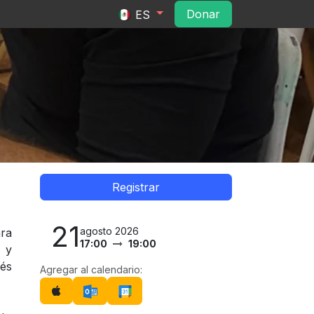
ltura
Convocatorias
Contacto
Do​​na​​r​​
ES
Registrar
21
agosto 2026
ara
17:00
19:00
 y
és
Agregar al calendario: