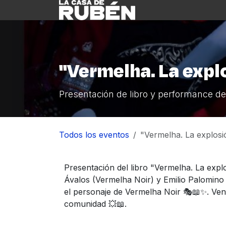
Ir al contenido
Inicio
Nosotre
"Vermelha. La expl
Presentación de libro y performance d
Todos los eventos
"Vermelha. La explos
Presentación del libro "Vermelha. La exp
Ávalos (Vermelha Noir) y Emilio Palomino
el personaje de Vermelha Noir 🎭📖✨. Ven a
comunidad 💥📖.