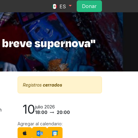
ltura
Convocatorias
Contacto
Do​​na​​r​​
ES
a breve supernova"
Registros
cerrados
10
julio 2026
n
18:00
20:00
Agregar al calendario: