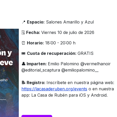
📍
Espacio:
Salones Amarillo y Azul
🗓️
Fecha:
Viernes 10 de julio de 2026
⏰
Horario:
18:00 - 20:00 h
🎟
Cuota de recuperación:
GRATIS
👤 Imparten:
Emilio Palomino @vermelhanoir
@editorial_scaptura @emiliopalomino__​
📝 Registro:
Inscríbete en nuestra página web:
https://lacasaderuben.org/events
o en nuestra
app: La Casa de Rubén para iOS y Android.