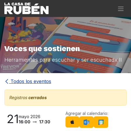
Ir al contenido
Voces que sostienen
Herramientas para escuchar y ser escuchadx II
Todos los eventos
Registros
cerrados
Agregar al calendario:
21
mayo 2026
16:00
17:30