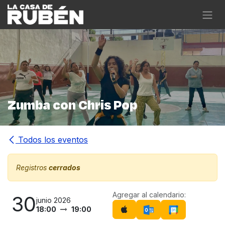
Ir al contenido
Zumba con Chris Pop
Todos los eventos
Registros
cerrados
Agregar al calendario:
30
junio 2026
18:00
19:00