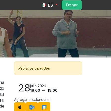
ltura
Convocatorias
Contacto
Do​​na​​r​​
ES
Registros
cerrados
una
28
julio 2026
ido
18:00
19:00
sus
Agregar al calendario:
 su
ede