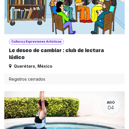
Cultura y Expresiones Artísticas
Le deseo de cambiar : club de lectura
lúdico
Querétaro
,
México
Registros cerrados
AGO
04