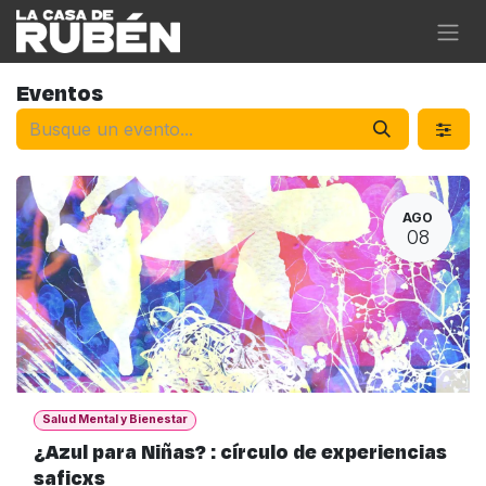
Ir al contenido
Eventos
AGO
08
Salud Mental y Bienestar
¿Azul para Niñas? : círculo de experiencias
saficxs