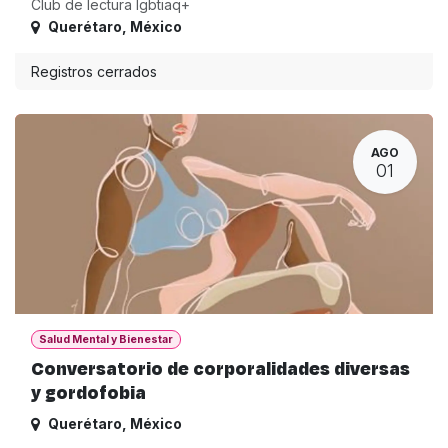
Club de lectura lgbtiaq+
Querétaro
,
México
Registros cerrados
AGO
01
Salud Mental y Bienestar
Conversatorio de corporalidades diversas
y gordofobia
Querétaro
,
México