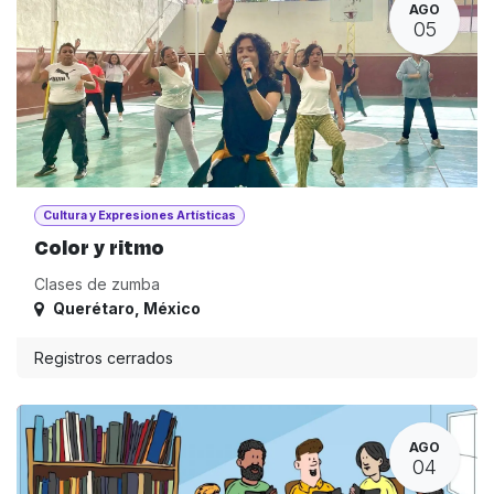
AGO
05
Cultura y Expresiones Artísticas
Color y ritmo
Clases de zumba
Querétaro
,
México
Registros cerrados
AGO
04