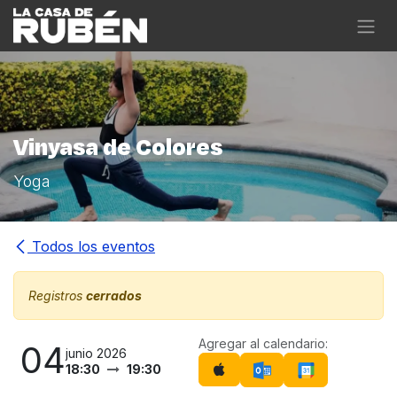
Ir al contenido
Vinyasa de Colores
Yoga
Todos los eventos
Registros
cerrados
Agregar al calendario:
04
junio 2026
18:30
19:30