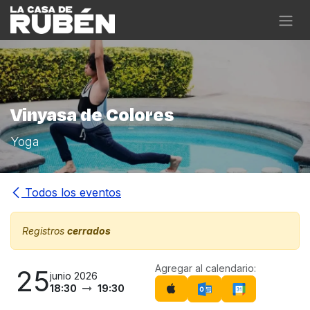
Ir al contenido
Vinyasa de Colores
Yoga
Todos los eventos
Registros
cerrados
Agregar al calendario:
25
junio 2026
18:30
19:30