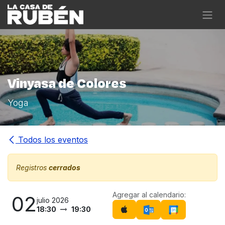
Ir al contenido
Vinyasa de Colores
Yoga
Todos los eventos
Registros
cerrados
Agregar al calendario:
02
julio 2026
18:30
19:30