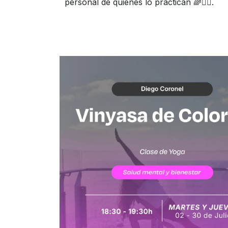
personal de quienes lo practican 🌈🧘‍♀️.