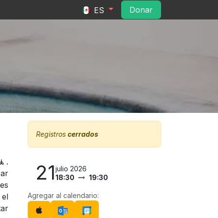
ltura
Convocatorias
Contacto
Do​​na​​r​​
ES
Registros
cerrados
🧘.
21
julio 2026
rar
18:30
19:30
des
Agregar al calendario:
 el
tar