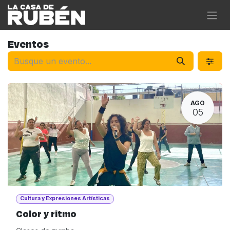
Ir al contenido
Eventos
AGO
05
Cultura y Expresiones Artísticas
Color y ritmo